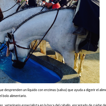
e desprenden un líquido con enzimas (saliva) que ayuda a digerir el alim
l bolo alimentario.
 veterinario especialista en la boca del caballo, encargado de cuidar de