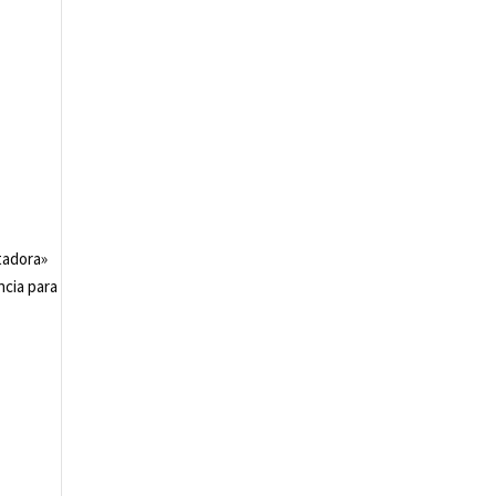
tadora»
ncia para