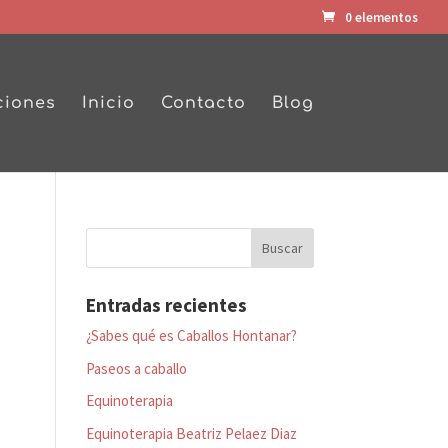
0 elementos
ciones
Inicio
Contacto
Blog
Entradas recientes
¿Sabes qué es Caballos Hontanar?
Paseos a caballo
Equinoterapia
Equinoterapia Beatriz Pelaez Diaz