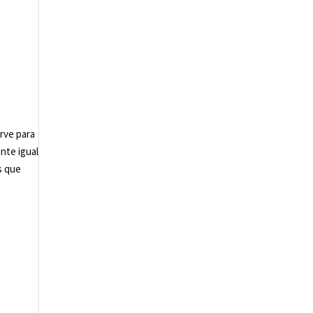
irve para
ente igual
s que