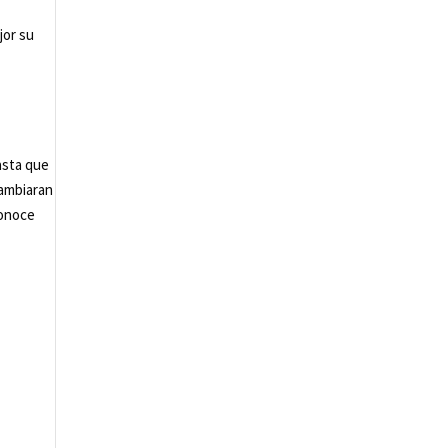
jor su
asta que
cambiaran
conoce