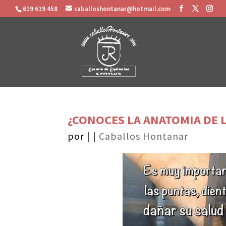
619 619 458
caballoshontanar@hotmail.com
¿CONOCES LA ANATOMIA DE 
por
|
|
Caballos Hontanar